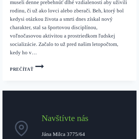
museli denne prebehnúť dlhé vzdialenosti aby uživili
rodinu, či už ako lovci alebo zberači. Beh, ktorý bol
kedysi otázkou života a smrti dnes získal nový
charakter, stal sa športovou disciplínou,
voľnočasovou aktivitou a prostriedkom ľudskej
socializácie. Začalo to už pred našim letopočtom,
kedy ho v…
NAJČASTEJŠIE
PREČÍTAŤ
BEŽECKÉ
ZRANENIA
(ÚVOD)
Navštívte nás
Jána Milca 3775/64