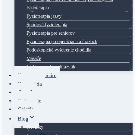
fyzioterapia
Fyzioterapia jazvy
Športová fyzioterapia
Fyzioterapia pre seniorov
Fyzioterapia po operáciach a úrazoch
Podoskopické vyšetrenie chodidla
Masáže
Elektroterapia a ultrazvuk
Kurzy a semináre
Rezervácia
Cenník
Referencie
Galéria
Blog
Novinky