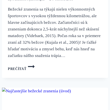
Bežecké zranenia sa týkajú nielen výkonnostných
športovcov s vysokou týždennou kilometrážou, ale
hlavne začínajúcich bežcov. Začiatočníci sú k
zraneniam dokonca 2,5-krát náchylnejší než skúsení
matadory (Videbaek, 2015). Počas roka sa v priemere
zraní až 32% bežcov (Kujala et al., 2005)! Je ťažké
hľadať motiváciu a zmysel behu, keď nás hneď na
začiatku nášho snaženia trápia…
RIZIKOVÉ
PREČÍTAŤ
FAKTORY
BEŽECKÝCH
ZRANENÍ