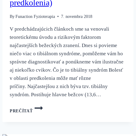
predkolenia)
By
Funaction Fyzioterapia
7. novembra 2018
V predchádzajúcich článkoch sme sa venovali
teoretickému úvodu a rizikovým faktorom
najčastejších bežeckých zranení. Dnes si povieme
niečo viac o tibiálnom syndróme, pomôžeme vám ho
správne diagnostikovať a ponúkneme vám ilustračne
aj niekoľko cvikov. Čo je to tibiálny syndróm Bolesť
v oblasti predkolenia môže mať rôzne
príčiny. Najčastejšou z nich býva tzv. tibiálny
syndróm. Postihuje hlavne bežcov (13,6…
TIBIÁLNY
PREČÍTAŤ
SYNDRÓM
(BOLESŤ
PREDKOLENIA)