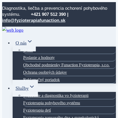
Skip
Diagnostika, liečba a prevencia ochorení pohybového
to
systému.
+421 907 512
390 |
content
info@fyzioterapiafunaction.sk
O nás
O nás
Poslanie a hodnoty
Obchodné podmienky Funaction Fyzioterapia, s.r.o.
Ochrana osobných údajov
Reklamačný poriadok
Služby
Vyšetrenie a diagnostika vo fyzioterapii
Fyzioterapia pohybového systému
Fyzioterapia detí
Fyzioterapia panvového dna a gynekologická