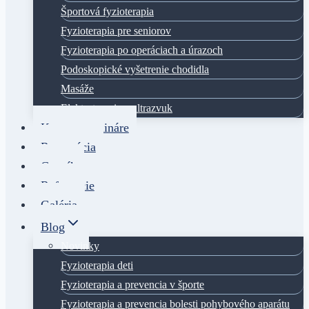
Športová fyzioterapia
Fyzioterapia pre seniorov
Fyzioterapia po operáciach a úrazoch
Podoskopické vyšetrenie chodidla
Masáže
Elektroterapia a ultrazvuk
Kurzy a semináre
Rezervácia
Cenník
Referencie
Galéria
Blog
Novinky
Fyzioterapia deti
Fyzioterapia a prevencia v športe
Fyzioterapia a prevencia bolesti pohybového aparátu