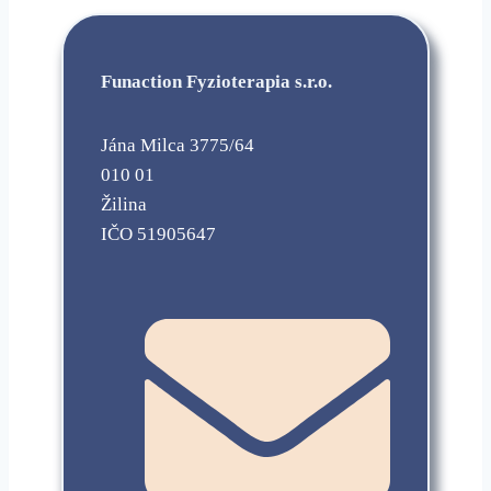
Funaction Fyzioterapia s.r.o.
Jána Milca 3775/64
010 01
Žilina
IČO 51905647