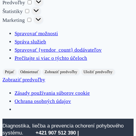
Predvoľby
Predvoľby
Štatistiky
Štatistiky
Marketing
Marketing
Spravovať možnosti
Správa služieb
Spravovať {vendor_count} dodávateľov
Prečítajte si viac o týchto účeloch
Prijať
Odmietnuť
Zobraziť predvoľby
Uložiť predvoľby
Zobraziť predvoľby
Zásady používania súborov cookie
Ochrana osobných údajov
Skip
Diagnostika, liečba a prevencia ochorení pohybového
to
systému.
+421 907 512
390 |