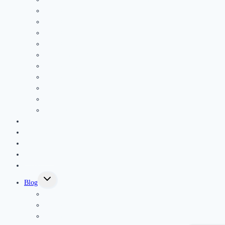
Fyzioterapia pohybového systému
Fyzioterapia detí
Fyzioterapia panvového dna a gynekologická fyzioterapia
Fyzioterapia jazvy
Športová fyzioterapia
Fyzioterapia pre seniorov
Fyzioterapia po operáciach a úrazoch
Podoskopické vyšetrenie chodidla
Masáže
Elektroterapia a ultrazvuk
Kurzy a semináre
Rezervácia
Cenník
Referencie
Galéria
Toggle
Blog
child
menu
Novinky
Fyzioterapia deti
Fyzioterapia a prevencia v športe