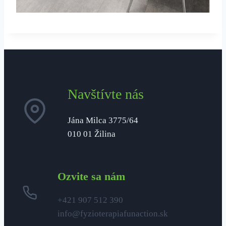
Navštívte nás
Jána Milca 3775/64
010 01 Žilina
Ozvite sa nám
+421 907 512 390
info@fyzioterapiafunaction.sk