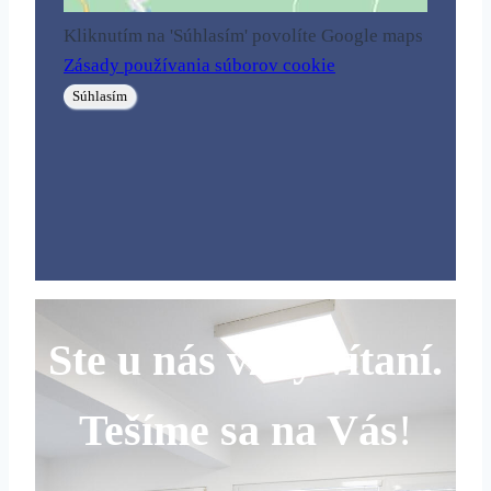
Kliknutím na 'Súhlasím' povolíte Google maps
Zásady používania súborov cookie
Súhlasím
Ste u nás vždy vítaní.
Tešíme sa na Vás
!