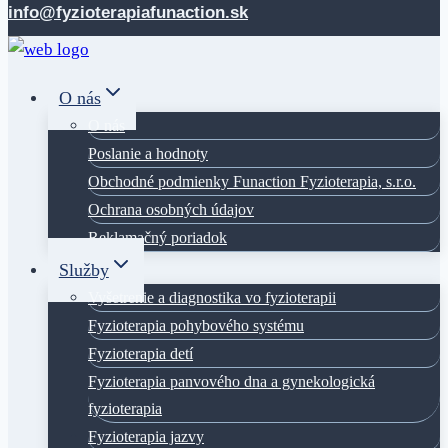
content
info@fyzioterapiafunaction.sk
O nás
O nás
Poslanie a hodnoty
Obchodné podmienky Funaction Fyzioterapia, s.r.o.
Ochrana osobných údajov
Reklamačný poriadok
Služby
Vyšetrenie a diagnostika vo fyzioterapii
Fyzioterapia pohybového systému
Fyzioterapia detí
Fyzioterapia panvového dna a gynekologická
fyzioterapia
Fyzioterapia jazvy