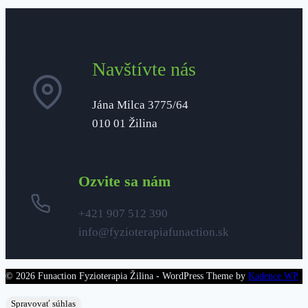
Navštívte nás
Jána Milca 3775/64
010 01 Žilina
Ozvite sa nám
+421 907 512 390
info@fyzioterapiafunaction.sk
© 2026 Funaction Fyzioterapia Žilina - WordPress Theme by
Kadence WP
Spravovať súhlas