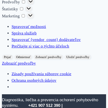
Predvoľby
Predvoľby
Štatistiky
Štatistiky
Marketing
Marketing
Spravovať možnosti
Správa služieb
Spravovať {vendor_count} dodávateľov
Prečítajte si viac o týchto účeloch
Prijať
Odmietnuť
Zobraziť predvoľby
Uložiť predvoľby
Zobraziť predvoľby
Zásady používania súborov cookie
Ochrana osobných údajov
Skip
Diagnostika, liečba a prevencia ochorení pohybového
to
systému.
+421 907 512
390 |