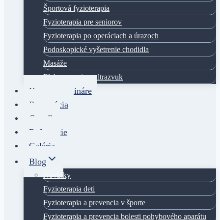
Športová fyzioterapia
Fyzioterapia pre seniorov
Fyzioterapia po operáciach a úrazoch
Podoskopické vyšetrenie chodidla
Masáže
Elektroterapia a ultrazvuk
Kurzy a semináre
Rezervácia
Cenník
Referencie
Galéria
Blog
Novinky
Fyzioterapia deti
Fyzioterapia a prevencia v športe
Fyzioterapia a prevencia bolesti pohybového aparátu