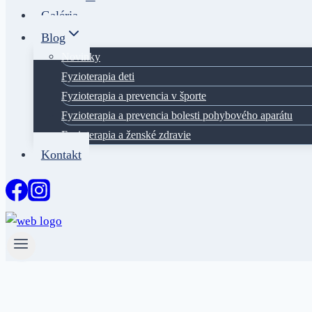
Galéria
Blog
Novinky
Fyzioterapia deti
Fyzioterapia a prevencia v športe
Fyzioterapia a prevencia bolesti pohybového aparátu
Fyzioterapia a ženské zdravie
Kontakt