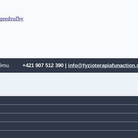
 predvoľby
 systému.
+421 907 512
390 |
info@fyzioterapiafunaction.