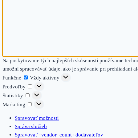
Na poskytovanie tých najlepších skúseností používame techno
umožní spracovávať údaje, ako je správanie pri prehliadaní al
Funkčné
Funkčné
Vždy aktívny
Predvoľby
Predvoľby
Štatistiky
Štatistiky
Marketing
Marketing
Spravovať možnosti
Správa služieb
Spravovať {vendor_count} dodávateľov