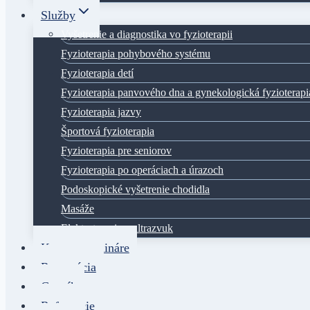
Služby
Vyšetrenie a diagnostika vo fyzioterapii
Fyzioterapia pohybového systému
Fyzioterapia detí
Fyzioterapia panvového dna a gynekologická fyzioterapi
Fyzioterapia jazvy
Športová fyzioterapia
Fyzioterapia pre seniorov
Fyzioterapia po operáciach a úrazoch
Podoskopické vyšetrenie chodidla
Masáže
Elektroterapia a ultrazvuk
Kurzy a semináre
Rezervácia
Cenník
Referencie