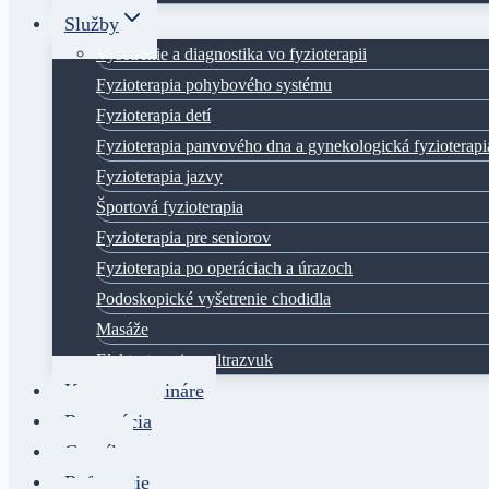
Služby
Vyšetrenie a diagnostika vo fyzioterapii
Fyzioterapia pohybového systému
Fyzioterapia detí
Fyzioterapia panvového dna a gynekologická fyzioterapi
Fyzioterapia jazvy
Športová fyzioterapia
Fyzioterapia pre seniorov
Fyzioterapia po operáciach a úrazoch
Podoskopické vyšetrenie chodidla
Masáže
Elektroterapia a ultrazvuk
Kurzy a semináre
Rezervácia
Cenník
Referencie