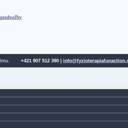
 predvoľby
 systému.
+421 907 512
390 |
info@fyzioterapiafunaction.