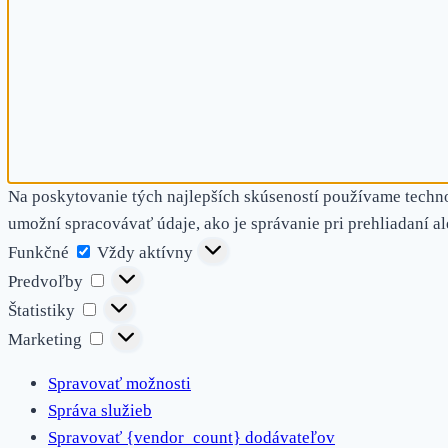
Na poskytovanie tých najlepších skúseností používame techno
umožní spracovávať údaje, ako je správanie pri prehliadaní al
Funkčné
Funkčné
Vždy aktívny
Predvoľby
Predvoľby
Štatistiky
Štatistiky
Marketing
Marketing
Spravovať možnosti
Správa služieb
Spravovať {vendor_count} dodávateľov