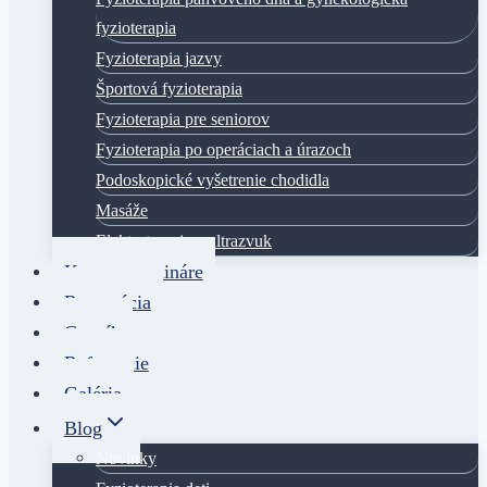
fyzioterapia
Fyzioterapia jazvy
Športová fyzioterapia
Fyzioterapia pre seniorov
Fyzioterapia po operáciach a úrazoch
Podoskopické vyšetrenie chodidla
Masáže
Elektroterapia a ultrazvuk
Kurzy a semináre
Rezervácia
Cenník
Referencie
Galéria
Blog
Novinky