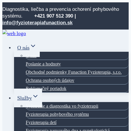
Skip
Diagnostika, liečba a prevencia ochorení pohybového
to
systému.
+421 907 512
390 |
content
info@fyzioterapiafunaction.sk
O nás
O nás
Poslanie a hodnoty
Obchodné podmienky Funaction Fyzioterapia, s.r.o.
Ochrana osobných údajov
Reklamačný poriadok
Služby
Vyšetrenie a diagnostika vo fyzioterapii
Fyzioterapia pohybového systému
Fyzioterapia detí
Fyzioterapia panvového dna a gynekologická