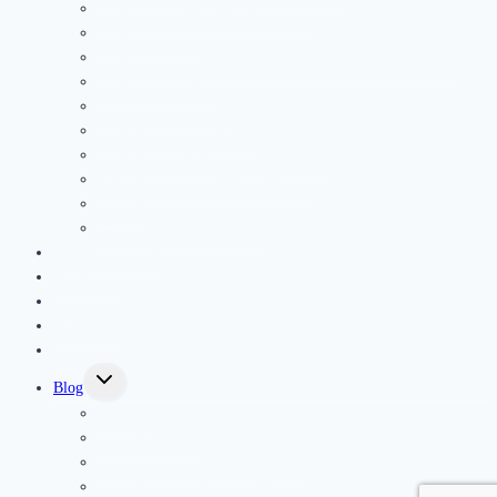
Fyzioterapia pohybového systému
Fyzioterapia detí
Fyzioterapia panvového dna a gynekologická fyzioterapia
Fyzioterapia jazvy
Športová fyzioterapia
Fyzioterapia pre seniorov
Fyzioterapia po operáciach a úrazoch
Podoskopické vyšetrenie chodidla
Masáže
Elektroterapia a ultrazvuk
Kurzy a semináre
Rezervácia
Cenník
Referencie
Galéria
Toggle
Blog
child
menu
Novinky
Fyzioterapia deti
Fyzioterapia a prevencia v športe
Fyzioterapia a prevencia bolesti pohybového aparátu