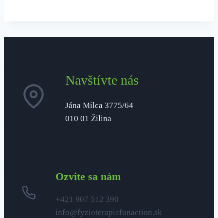
Navštívte nás
Jána Milca 3775/64
010 01 Žilina
Ozvite sa nám
+421 907 512 390
info@fyzioterapiafunaction.sk