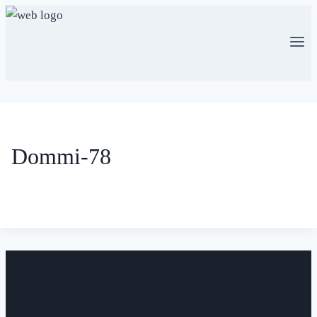
Skip
to
content
Dommi-78