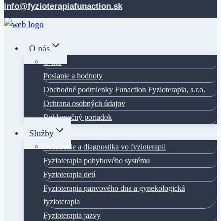
content
info@fyzioterapiafunaction.sk
O nás
O nás
Poslanie a hodnoty
Obchodné podmienky Funaction Fyzioterapia, s.r.o.
Ochrana osobných údajov
Reklamačný poriadok
Služby
Vyšetrenie a diagnostika vo fyzioterapii
Fyzioterapia pohybového systému
Fyzioterapia detí
Fyzioterapia panvového dna a gynekologická
fyzioterapia
Fyzioterapia jazvy