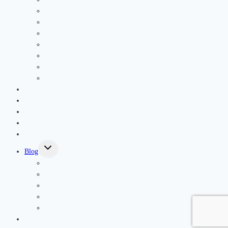
Fyzioterapia jazvy
Športová fyzioterapia
Fyzioterapia pre seniorov
Fyzioterapia po operáciach a úrazoch
Podoskopické vyšetrenie chodidla
Masáže
Elektroterapia a ultrazvuk
Kurzy a semináre
Rezervácia
Cenník
Referencie
Galéria
Toggle
Blog
child
menu
Novinky
Fyzioterapia deti
Fyzioterapia a prevencia v športe
Fyzioterapia a prevencia bolesti pohybového aparátu
Fyzioterapia a ženské zdravie
Kontakt