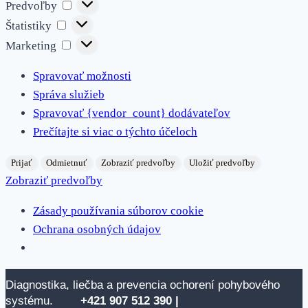
Predvoľby
Predvoľby
Štatistiky
Štatistiky
Marketing
Marketing
Spravovať možnosti
Správa služieb
Spravovať {vendor_count} dodávateľov
Prečítajte si viac o týchto účeloch
Prijať
Odmietnuť
Zobraziť predvoľby
Uložiť predvoľby
Zobraziť predvoľby
Zásady používania súborov cookie
Ochrana osobných údajov
Skip
Diagnostika, liečba a prevencia ochorení pohybového
to
systému.
+421 907 512
390 |