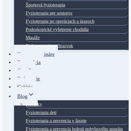
Športová fyzioterapia
Fyzioterapia pre seniorov
Fyzioterapia po operáciach a úrazoch
Podoskopické vyšetrenie chodidla
Masáže
Elektroterapia a ultrazvuk
Kurzy a semináre
Rezervácia
Cenník
Referencie
Galéria
Blog
Novinky
Fyzioterapia deti
Fyzioterapia a prevencia v športe
Fyzioterapia a prevencia bolesti pohybového aparátu