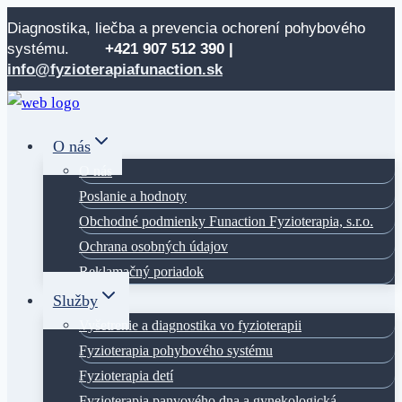
Skip
Diagnostika, liečba a prevencia ochorení pohybového
to
systému.
+421 907 512
390 |
content
info@fyzioterapiafunaction.sk
O nás
O nás
Poslanie a hodnoty
Obchodné podmienky Funaction Fyzioterapia, s.r.o.
Ochrana osobných údajov
Reklamačný poriadok
Služby
Vyšetrenie a diagnostika vo fyzioterapii
Fyzioterapia pohybového systému
Fyzioterapia detí
Fyzioterapia panvového dna a gynekologická