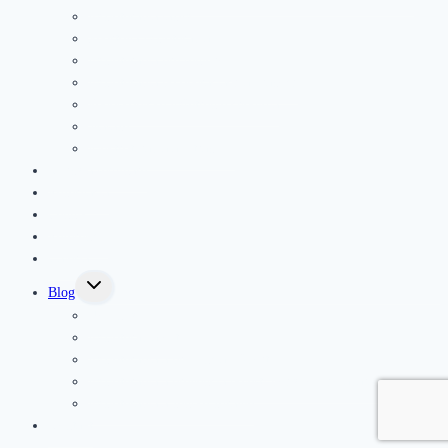
Fyzioterapia jazvy
Športová fyzioterapia
Fyzioterapia pre seniorov
Fyzioterapia po operáciach a úrazoch
Podoskopické vyšetrenie chodidla
Masáže
Elektroterapia a ultrazvuk
Kurzy a semináre
Rezervácia
Cenník
Referencie
Galéria
Toggle
Blog
child
menu
Novinky
Fyzioterapia deti
Fyzioterapia a prevencia v športe
Fyzioterapia a prevencia bolesti pohybového aparátu
Fyzioterapia a ženské zdravie
Kontakt