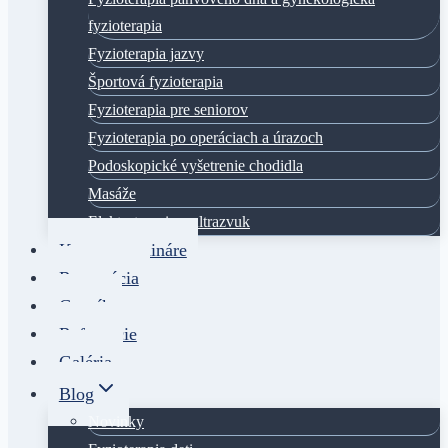
fyzioterapia
Fyzioterapia jazvy
Športová fyzioterapia
Fyzioterapia pre seniorov
Fyzioterapia po operáciach a úrazoch
Podoskopické vyšetrenie chodidla
Masáže
Elektroterapia a ultrazvuk
Kurzy a semináre
Rezervácia
Cenník
Referencie
Galéria
Blog
Novinky