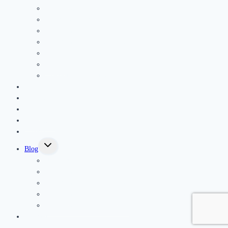
Fyzioterapia jazvy
Športová fyzioterapia
Fyzioterapia pre seniorov
Fyzioterapia po operáciach a úrazoch
Podoskopické vyšetrenie chodidla
Masáže
Elektroterapia a ultrazvuk
Kurzy a semináre
Rezervácia
Cenník
Referencie
Galéria
Toggle
Blog
child
menu
Novinky
Fyzioterapia deti
Fyzioterapia a prevencia v športe
Fyzioterapia a prevencia bolesti pohybového aparátu
Fyzioterapia a ženské zdravie
Kontakt