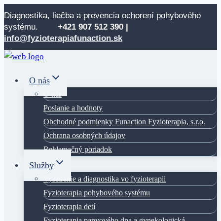
Skip
Diagnostika, liečba a prevencia ochorení pohybového
to
systému.
+421 907 512
390 |
content
info@fyzioterapiafunaction.sk
O nás
O nás
Poslanie a hodnoty
Obchodné podmienky Funaction Fyzioterapia, s.r.o.
Ochrana osobných údajov
Reklamačný poriadok
Služby
Vyšetrenie a diagnostika vo fyzioterapii
Fyzioterapia pohybového systému
Fyzioterapia detí
Fyzioterapia panvového dna a gynekologická