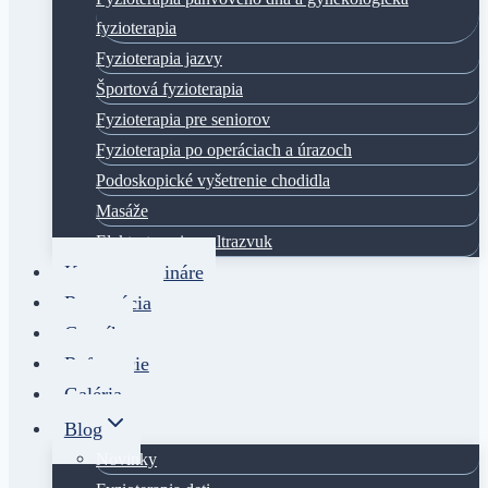
fyzioterapia
Fyzioterapia jazvy
Športová fyzioterapia
Fyzioterapia pre seniorov
Fyzioterapia po operáciach a úrazoch
Podoskopické vyšetrenie chodidla
Masáže
Elektroterapia a ultrazvuk
Kurzy a semináre
Rezervácia
Cenník
Referencie
Galéria
Blog
Novinky